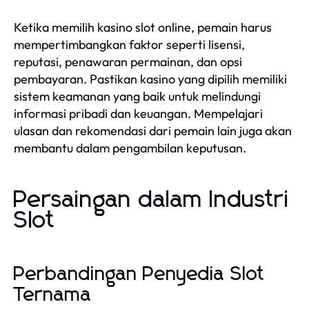
Ketika memilih kasino slot online, pemain harus
mempertimbangkan faktor seperti lisensi,
reputasi, penawaran permainan, dan opsi
pembayaran. Pastikan kasino yang dipilih memiliki
sistem keamanan yang baik untuk melindungi
informasi pribadi dan keuangan. Mempelajari
ulasan dan rekomendasi dari pemain lain juga akan
membantu dalam pengambilan keputusan.
Persaingan dalam Industri
Slot
Perbandingan Penyedia Slot
Ternama