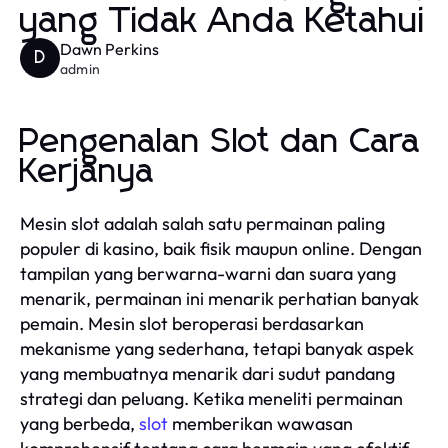
yang Tidak Anda Ketahui
Dawn Perkins
D
admin
Pengenalan Slot dan Cara
Kerjanya
Mesin slot adalah salah satu permainan paling
populer di kasino, baik fisik maupun online. Dengan
tampilan yang berwarna-warni dan suara yang
menarik, permainan ini menarik perhatian banyak
pemain. Mesin slot beroperasi berdasarkan
mekanisme yang sederhana, tetapi banyak aspek
yang membuatnya menarik dari sudut pandang
strategi dan peluang. Ketika meneliti permainan
yang berbeda,
slot
memberikan wawasan