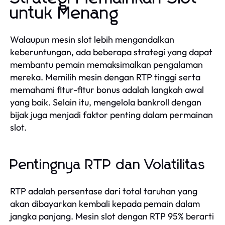
untuk Menang
Walaupun mesin slot lebih mengandalkan
keberuntungan, ada beberapa strategi yang dapat
membantu pemain memaksimalkan pengalaman
mereka. Memilih mesin dengan RTP tinggi serta
memahami fitur-fitur bonus adalah langkah awal
yang baik. Selain itu, mengelola bankroll dengan
bijak juga menjadi faktor penting dalam permainan
slot.
Pentingnya RTP dan Volatilitas
RTP adalah persentase dari total taruhan yang
akan dibayarkan kembali kepada pemain dalam
jangka panjang. Mesin slot dengan RTP 95% berarti