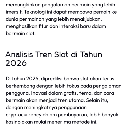
memungkinkan pengalaman bermain yang lebih
imersif. Teknologi ini dapat membawa pemain ke
dunia permainan yang lebih menakjubkan,
menghasilkan fitur dan interaksi baru dalam
bermain slot.
Analisis Tren Slot di Tahun
2026
Di tahun 2026, diprediksi bahwa slot akan terus
berkembang dengan lebih fokus pada pengalaman
pengguna. Inovasi dalam grafis, tema, dan cara
bermain akan menjadi tren utama. Selain itu,
dengan meningkatnya penggunaan
cryptocurrency dalam pembayaran, lebih banyak
kasino akan mulai menerima metode ini.