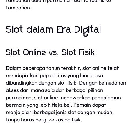
tambahan dalam permainan slot tanpa risiko
tambahan.
Slot dalam Era Digital
Slot Online vs. Slot Fisik
Dalam beberapa tahun terakhir, slot online telah
mendapatkan popularitas yang luar biasa
dibandingkan dengan slot fisik. Dengan kemudahan
akses dari mana saja dan berbagai pilihan
permainan, slot online menawarkan pengalaman
bermain yang lebih fleksibel. Pemain dapat
menjelajahi berbagai jenis slot dengan mudah,
tanpa harus pergi ke kasino fisik.