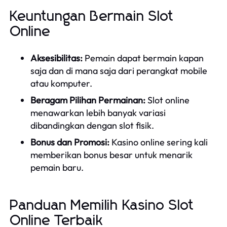
Keuntungan Bermain Slot
Online
Aksesibilitas:
Pemain dapat bermain kapan
saja dan di mana saja dari perangkat mobile
atau komputer.
Beragam Pilihan Permainan:
Slot online
menawarkan lebih banyak variasi
dibandingkan dengan slot fisik.
Bonus dan Promosi:
Kasino online sering kali
memberikan bonus besar untuk menarik
pemain baru.
Panduan Memilih Kasino Slot
Online Terbaik