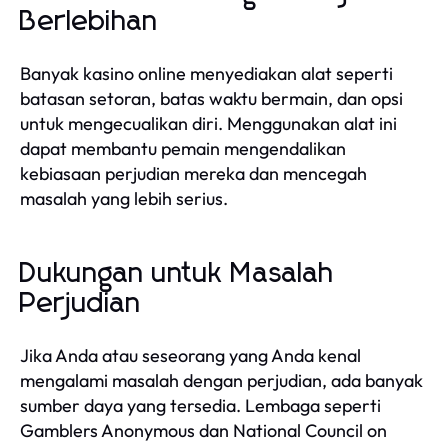
Berlebihan
Banyak kasino online menyediakan alat seperti
batasan setoran, batas waktu bermain, dan opsi
untuk mengecualikan diri. Menggunakan alat ini
dapat membantu pemain mengendalikan
kebiasaan perjudian mereka dan mencegah
masalah yang lebih serius.
Dukungan untuk Masalah
Perjudian
Jika Anda atau seseorang yang Anda kenal
mengalami masalah dengan perjudian, ada banyak
sumber daya yang tersedia. Lembaga seperti
Gamblers Anonymous dan National Council on